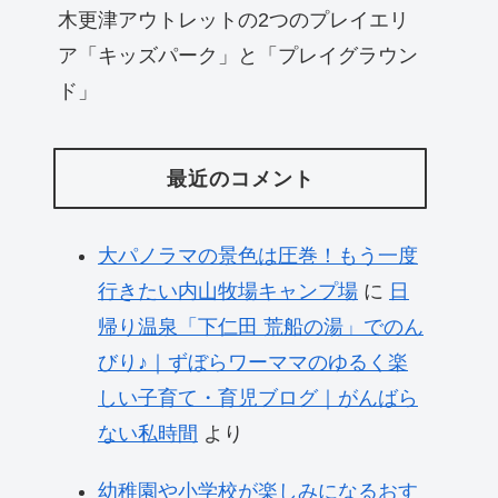
木更津アウトレットの2つのプレイエリ
ア「キッズパーク」と「プレイグラウン
ド」
最近のコメント
大パノラマの景色は圧巻！もう一度
行きたい内山牧場キャンプ場
に
日
帰り温泉「下仁田 荒船の湯」でのん
びり♪｜ずぼらワーママのゆるく楽
しい子育て・育児ブログ｜がんばら
ない私時間
より
幼稚園や小学校が楽しみになるおす