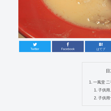
Twitter
Facebook
はてブ
目
一風堂 二
子供用
子供用