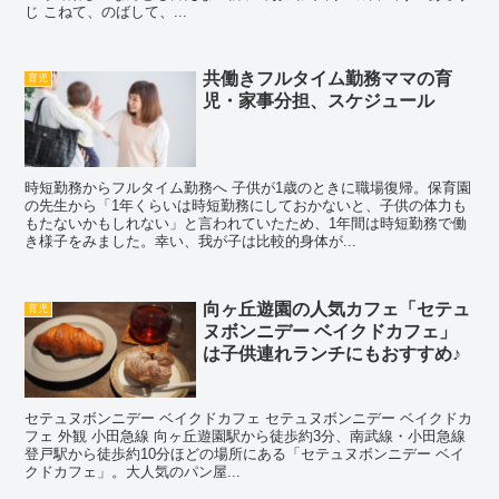
じ こねて、のばして、...
共働きフルタイム勤務ママの育
育児
児・家事分担、スケジュール
時短勤務からフルタイム勤務へ 子供が1歳のときに職場復帰。保育園
の先生から「1年くらいは時短勤務にしておかないと、子供の体力も
もたないかもしれない」と言われていたため、1年間は時短勤務で働
き様子をみました。幸い、我が子は比較的身体が...
向ヶ丘遊園の人気カフェ「セテュ
育児
ヌボンニデー ベイクドカフェ」
は子供連れランチにもおすすめ♪
セテュヌボンニデー ベイクドカフェ セテュヌボンニデー ベイクドカ
フェ 外観 小田急線 向ヶ丘遊園駅から徒歩約3分、南武線・小田急線
登戸駅から徒歩約10分ほどの場所にある「セテュヌボンニデー ベイ
クドカフェ」。大人気のパン屋...