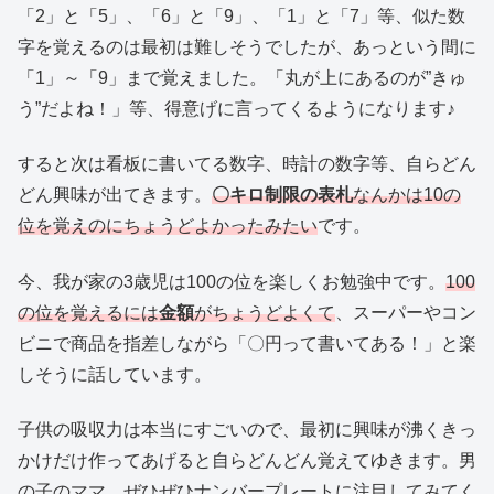
「2」と「5」、「6」と「9」、「1」と「7」等、似た数
字を覚えるのは最初は難しそうでしたが、あっという間に
「1」～「9」まで覚えました。「丸が上にあるのが”きゅ
う”だよね！」等、得意げに言ってくるようになります♪
すると次は看板に書いてる数字、時計の数字等、自らどん
どん興味が出てきます。
〇キロ制限の表札
なんかは10の
位を覚えのにちょうどよかったみたい
です。
今、我が家の3歳児は100の位を楽しくお勉強中です。
100
の位を覚えるには
金額
がちょうどよくて
、スーパーやコン
ビニで商品を指差しながら「〇円って書いてある！」と楽
しそうに話しています。
子供の吸収力は本当にすごいので、最初に興味が沸くきっ
かけだけ作ってあげると自らどんどん覚えてゆきます。男
の子のママ、ぜひぜひナンバープレートに注目してみてく