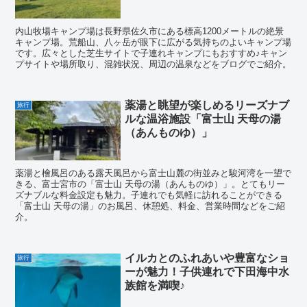
内山牧場キャンプ場は長野県佐久市にある標高1200メートルの絶景
キャンプ場。荒船山、八ヶ岳が眼下に広がる気持ちのよいキャンプ場
です。広々とした芝生サイトで子連れキャンプにもおすすめ♪キャン
プサイトや場所取り、混雑状況、周辺の温泉などをブログでご紹介。
薬湯と眺望が楽しめるリーズナブ
旅行
ルな温浴施設「富士山 天母の湯
（あんものゆ）」
薬湯と檜風呂のある露天風呂から富士山麓の街並みと駿河湾を一望で
きる、富士宮市の「富士山 天母の湯（あんものゆ）」。とてもリー
ズナブルな料金設定も魅力。子連れでも気軽に訪れることができる
「富士山 天母の湯」のお風呂、休憩処、料金、営業時間などをご紹
介。
イルカとのふれあいや豊富なショ
旅行
ーが魅力！子供連れで下田海中水
族館を満喫♪