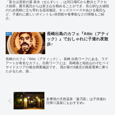
「富士山溶岩の湯 泉水（せんすい）」は河口湖ICから数分とアクセ
ス抜群。露天風呂からは富士山を眺めることができ、良心的なお値段
のため気軽に立ち寄れる温浴施設。キッズスペースやあひる風呂な
ど、子連れに嬉しいポイントも♪休憩処や食事処などの情報もご紹
介。
長崎出島のカフェ『Attic（アティ
旅行
ック）』でおしゃれに子連れ夜散
歩♪
長崎のカフェ『Attic（アティック）』 長崎 出島ワーフにある、ラテ
アートが有名なカフェ。出島ワーフとは、長崎港と稲佐山のぞむベイ
サイドエリアの複合商業施設です。 我が家の3歳児が路面電車に乗り
たがるため、路...
多摩境の天然温泉「森乃彩」は子供連れ
日帰り温泉にもおすすめ♪