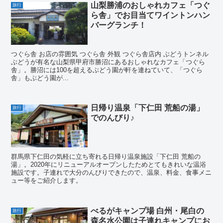
山梨勝浦のおしゃれカフェ「つぐ
旅行
ら舎」でお目当てワイントンハン
バーグランチ！
つぐら舎 お店の雰囲気 つぐら舎 外観 つぐら舎店内 ぶどうトンネル
ぶどうが有名な山梨県甲府市勝沼にあるおしゃれなカフェ「つぐら
舎」。勝沼には100を超えるぶどう園が軒を連ねていて、「つぐら
舎」もぶどう園が...
日帰り温泉「下仁田 荒船の湯」
旅行
でのんびり♪
群馬県下仁田の気軽に立ち寄れる日帰り温泉施設「下仁田 荒船の
湯」。2020年にリニューアルオープンしたためとてもきれいな温浴
施設です。子連れで大分のんびりできたので、温泉、料金、食事メニ
ュー等をご紹介します。
べるがキャンプ場 白州・尾白の
旅行
森名水公園は子連れキャンプにお