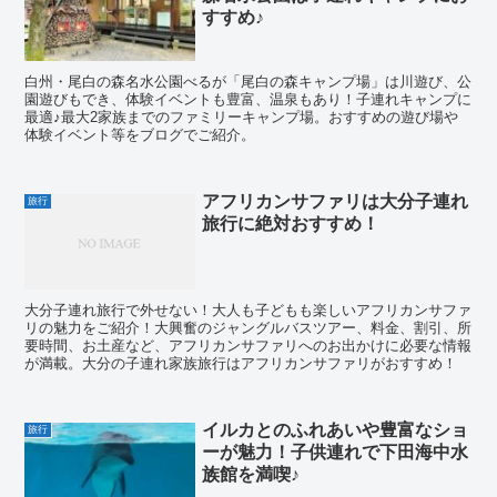
すすめ♪
白州・尾白の森名水公園べるが「尾白の森キャンプ場」は川遊び、公
園遊びもでき、体験イベントも豊富、温泉もあり！子連れキャンプに
最適♪最大2家族までのファミリーキャンプ場。おすすめの遊び場や
体験イベント等をブログでご紹介。
アフリカンサファリは大分子連れ
旅行
旅行に絶対おすすめ！
大分子連れ旅行で外せない！大人も子どもも楽しいアフリカンサファ
リの魅力をご紹介！大興奮のジャングルバスツアー、料金、割引、所
要時間、お土産など、アフリカンサファリへのお出かけに必要な情報
が満載。大分の子連れ家族旅行はアフリカンサファリがおすすめ！
イルカとのふれあいや豊富なショ
旅行
ーが魅力！子供連れで下田海中水
族館を満喫♪