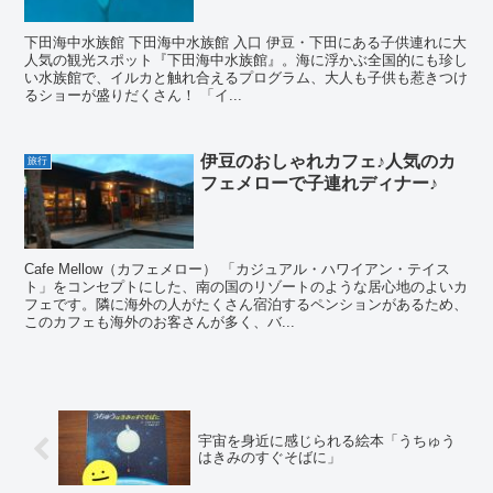
下田海中水族館 下田海中水族館 入口 伊豆・下田にある子供連れに大
人気の観光スポット『下田海中水族館』。海に浮かぶ全国的にも珍し
い水族館で、イルカと触れ合えるプログラム、大人も子供も惹きつけ
るショーが盛りだくさん！ 「イ...
伊豆のおしゃれカフェ♪人気のカ
旅行
フェメローで子連れディナー♪
Cafe Mellow（カフェメロー） 「カジュアル・ハワイアン・テイス
ト」をコンセプトにした、南の国のリゾートのような居心地のよいカ
フェです。隣に海外の人がたくさん宿泊するペンションがあるため、
このカフェも海外のお客さんが多く、バ...
宇宙を身近に感じられる絵本「うちゅう
はきみのすぐそばに」